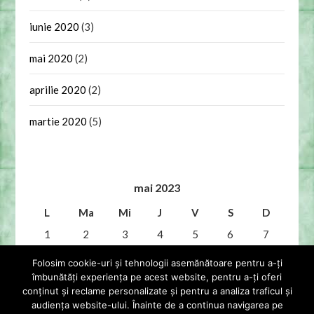
iunie 2020
(3)
mai 2020
(2)
aprilie 2020
(2)
martie 2020
(5)
mai 2023
L
Ma
Mi
J
V
S
D
1
2
3
4
5
6
7
8
9
10
11
12
13
14
Folosim cookie-uri și tehnologii asemănătoare pentru a-ți
îmbunătăți experiența pe acest website, pentru a-ți oferi
15
16
17
18
19
20
21
conținut și reclame personalizate și pentru a analiza traficul și
audiența website-ului. Înainte de a continua navigarea pe
22
23
24
25
26
27
28