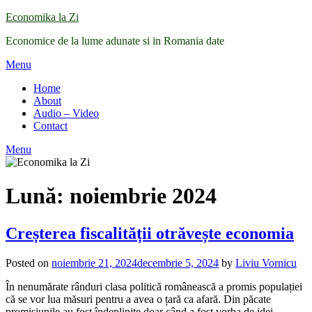
Skip
Economika la Zi
to
Economice de la lume adunate si in Romania date
content
Menu
Home
About
Audio – Video
Contact
Menu
Lună:
noiembrie 2024
Creșterea fiscalității otrăvește economia
Posted on
noiembrie 21, 2024
decembrie 5, 2024
by
Liviu Vornicu
În nenumărate rânduri clasa politică românească a promis populației
că se vor lua măsuri pentru a avea o țară ca afară. Din păcate
promisiunile au fost îndeplinite doar când a fost vorba de idei