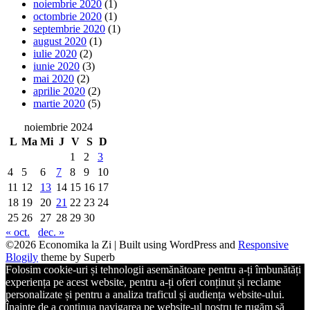
noiembrie 2020
(1)
octombrie 2020
(1)
septembrie 2020
(1)
august 2020
(1)
iulie 2020
(2)
iunie 2020
(3)
mai 2020
(2)
aprilie 2020
(2)
martie 2020
(5)
noiembrie 2024
L
Ma
Mi
J
V
S
D
1
2
3
4
5
6
7
8
9
10
11
12
13
14
15
16
17
18
19
20
21
22
23
24
25
26
27
28
29
30
« oct.
dec. »
©2026 Economika la Zi
| Built using WordPress and
Responsive
Blogily
theme by Superb
Folosim cookie-uri și tehnologii asemănătoare pentru a-ți îmbunătăți
experiența pe acest website, pentru a-ți oferi conținut și reclame
personalizate și pentru a analiza traficul și audiența website-ului.
Înainte de a continua navigarea pe website-ul nostru te rugăm să