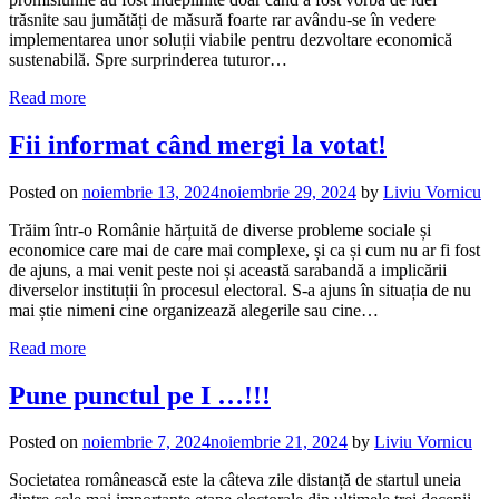
trăsnite sau jumătăți de măsură foarte rar avându-se în vedere
implementarea unor soluții viabile pentru dezvoltare economică
sustenabilă. Spre surprinderea tuturor…
Read more
Fii informat când mergi la votat!
Posted on
noiembrie 13, 2024
noiembrie 29, 2024
by
Liviu Vornicu
Trăim într-o Românie hărțuită de diverse probleme sociale și
economice care mai de care mai complexe, și ca și cum nu ar fi fost
de ajuns, a mai venit peste noi și această sarabandă a implicării
diverselor instituții în procesul electoral. S-a ajuns în situația de nu
mai știe nimeni cine organizează alegerile sau cine…
Read more
Pune punctul pe I …!!!
Posted on
noiembrie 7, 2024
noiembrie 21, 2024
by
Liviu Vornicu
Societatea românească este la câteva zile distanță de startul uneia