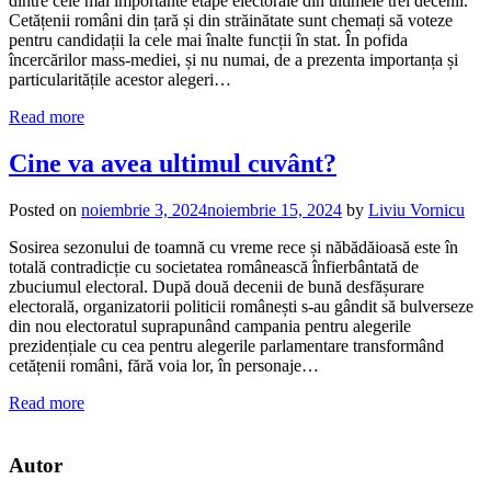
dintre cele mai importante etape electorale din ultimele trei decenii.
Cetățenii români din țară și din străinătate sunt chemați să voteze
pentru candidații la cele mai înalte funcții în stat. În pofida
încercărilor mass-mediei, și nu numai, de a prezenta importanța și
particularitățile acestor alegeri…
Read more
Cine va avea ultimul cuvânt?
Posted on
noiembrie 3, 2024
noiembrie 15, 2024
by
Liviu Vornicu
Sosirea sezonului de toamnă cu vreme rece și năbădăioasă este în
totală contradicție cu societatea românească înfierbântată de
zbuciumul electoral. După două decenii de bună desfășurare
electorală, organizatorii politicii românești s-au gândit să bulverseze
din nou electoratul suprapunând campania pentru alegerile
prezidențiale cu cea pentru alegerile parlamentare transformând
cetățenii români, fără voia lor, în personaje…
Read more
Autor