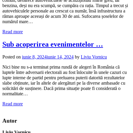
comun, deoarece autovehiculele se achiziționau foarte greu, iar
benzina, deși nu era scumpă, se cumpăra cu rația. Timpul a trecut și
autovehiculele personale au crescut ca număr, însă infrastructura a
rămas aproape aceeași de acum 30 de ani. Sufocarea șoselelor de
numărul mare…
Read more
Sub acoperirea evenimentelor …
Posted on
iunie 8, 2024
iunie 14, 2024
by
Liviu Vornicu
Nici bine nu s-a terminat prima rundă de alegeri în România că
luptele între adversarii electorali au fost înlocuite în unele cazuri cu
lupte interne de partid pentru preluarea puterii datorită rezultatelor
slabe obținute, iar în altele de alergături pe la diverse ambasade cu
solicitări de susținere. Dacă prima situație poate fi considerată o
normalitate…
Read more
Autor
Liviu Vornicu