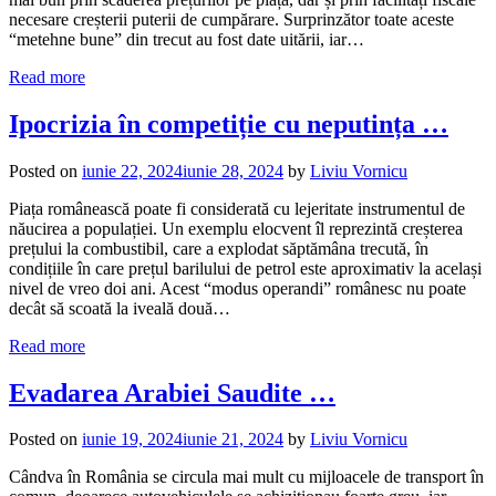
necesare creșterii puterii de cumpărare. Surprinzător toate aceste
“metehne bune” din trecut au fost date uitării, iar…
Read more
Ipocrizia în competiție cu neputința …
Posted on
iunie 22, 2024
iunie 28, 2024
by
Liviu Vornicu
Piața românească poate fi considerată cu lejeritate instrumentul de
năucirea a populației. Un exemplu elocvent îl reprezintă creșterea
prețului la combustibil, care a explodat săptămâna trecută, în
condițiile în care prețul barilului de petrol este aproximativ la același
nivel de vreo doi ani. Acest “modus operandi” românesc nu poate
decât să scoată la iveală două…
Read more
Evadarea Arabiei Saudite …
Posted on
iunie 19, 2024
iunie 21, 2024
by
Liviu Vornicu
Cândva în România se circula mai mult cu mijloacele de transport în