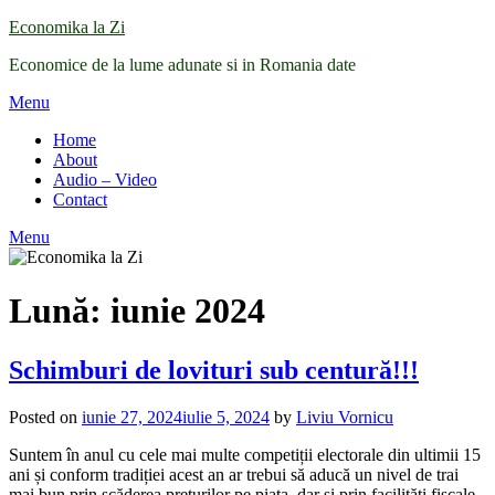
Skip
Economika la Zi
to
Economice de la lume adunate si in Romania date
content
Menu
Home
About
Audio – Video
Contact
Menu
Lună:
iunie 2024
Schimburi de lovituri sub centură!!!
Posted on
iunie 27, 2024
iulie 5, 2024
by
Liviu Vornicu
Suntem în anul cu cele mai multe competiții electorale din ultimii 15
ani și conform tradiției acest an ar trebui să aducă un nivel de trai
mai bun prin scăderea prețurilor pe piața, dar și prin facilități fiscale