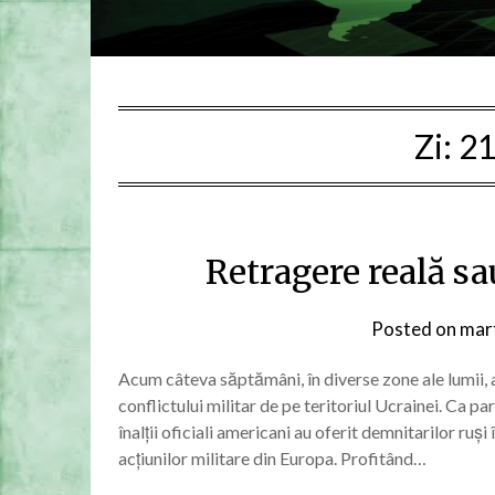
Zi:
21
Retragere reală sa
Posted on
mart
Acum câteva săptămâni, în diverse zone ale lumii, a
conflictului militar de pe teritoriul Ucrainei. Ca pa
înalții oficiali americani au oferit demnitarilor ru
acțiunilor militare din Europa. Profitând…