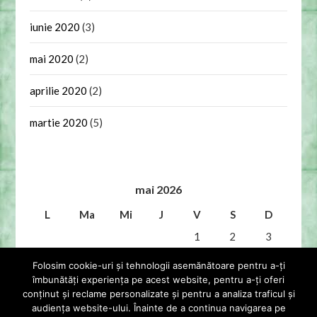
iunie 2020
(3)
mai 2020
(2)
aprilie 2020
(2)
martie 2020
(5)
mai 2026
L
Ma
Mi
J
V
S
D
1
2
3
4
5
6
7
8
9
10
Folosim cookie-uri și tehnologii asemănătoare pentru a-ți
îmbunătăți experiența pe acest website, pentru a-ți oferi
11
12
13
14
15
16
17
conținut și reclame personalizate și pentru a analiza traficul și
audiența website-ului. Înainte de a continua navigarea pe
18
19
20
21
22
23
24