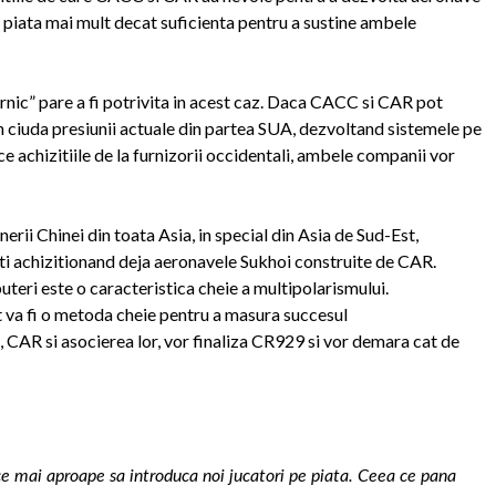
 o piata mai mult decat suficienta pentru a sustine ambele
rnic” pare a fi potrivita in acest caz. Daca CACC si CAR pot
 ciuda presiunii actuale din partea SUA, dezvoltand sistemele pe
e achizitiile de la furnizorii occidentali, ambele companii vor
nerii Chinei din toata Asia, in special din Asia de Sud-Est,
i achizitionand deja aeronavele Sukhoi construite de CAR.
uteri este o caracteristica cheie a multipolarismului.
t va fi o metoda cheie pentru a masura succesul
 CAR si asocierea lor, vor finaliza CR929 si vor demara cat de
n ce mai aproape sa introduca noi jucatori pe piata. Ceea ce pana