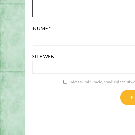
NUME
*
SITE WEB
Salvează-mi numele, emailul și site-ul we