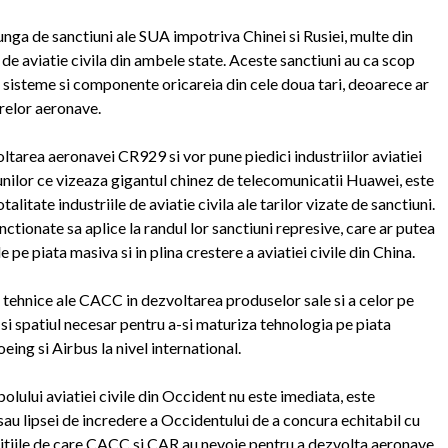
unga de sanctiuni ale SUA impotriva Chinei si Rusiei, multe din
 de aviatie civila din ambele state. Aceste sanctiuni au ca scop
e sisteme si componente oricareia din cele doua tari, deoarece ar
arelor aeronave.
voltarea aeronavei CR929 si vor pune piedici industriilor aviatiei
ctiunilor ce vizeaza gigantul chinez de telecomunicatii Huawei, este
litate industriile de aviatie civila ale tarilor vizate de sanctiuni.
anctionate sa aplice la randul lor sanctiuni represive, care ar putea
 piata masiva si in plina crestere a aviatiei civile din China.
 tehnice ale CACC in dezvoltarea produselor sale si a celor pe
 si spatiul necesar pentru a-si maturiza tehnologia pe piata
oeing si Airbus la nivel international.
ului aviatiei civile din Occident nu este imediata, este
 sau lipsei de incredere a Occidentului de a concura echitabil cu
ditiile de care CACC si CAR au nevoie pentru a dezvolta aeronave