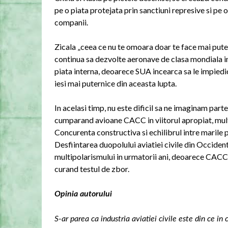
pe o piata protejata prin sanctiuni represive si pe
companii.
Zicala „ceea ce nu te omoara doar te face mai pute
continua sa dezvolte aeronave de clasa mondiala in
piata interna, deoarece SUA incearca sa le impiedic
iesi mai puternice din aceasta lupta.
In acelasi timp, nu este dificil sa ne imaginam parte
cumparand avioane CACC in viitorul apropiat, mult
Concurenta constructiva si echilibrul intre marile p
Desfiintarea duopolului aviatiei civile din Occiden
multipolarismului in urmatorii ani, deoarece CACC,
curand testul de zbor.
Opinia autorului
S-ar parea ca industria aviatiei civile este din ce i