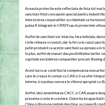
Aceasta protectie este reflectata de lista tot mai l
sanctiuni fiind concepute special pentru industriile
interzicerea corporatiilor occidentale sa furnizez
putea fi integrate in CR929 sau in proiectele viito
Astfel de sanctiuni vor intarzia, fara indoiala, dez
civile chineze si rusesti, dar la fel ca in cazul san
putin probabil ca aceste sanctiuni sa opreasca in tota
In plus, astfel de masuri dau posibilitatea tarilor s
cuprinde excluderea companiilor precum Boeing de pe
Acest lucru ar contribui la compensarea esecurilor
care le creaza in comun cu CAR si ii va oferi timpul
interna, si a putea concura in viitorul apropiat cu B
Astfel, desi amenintarea CACC si CAR asupra duopol
prezenta si este in crestere. Datorita incapacitatii
China si Rusia pe pietele deschise, se creează con