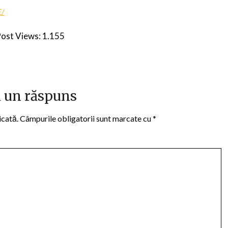
E/
ost Views:
1.155
 un răspuns
icată.
Câmpurile obligatorii sunt marcate cu
*