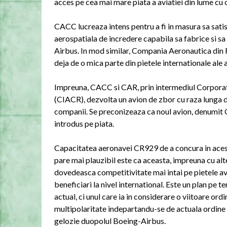
acces pe cea mai mare piata a aviatiei din lume cu
CACC lucreaza intens pentru a fi in masura sa sati
aerospatiala de incredere capabila sa fabrice si sa 
Airbus. In mod similar, Compania Aeronautica din 
deja de o mica parte din pietele internationale ale av
Impreuna, CACC si CAR, prin intermediul Corporat
(CIACR), dezvolta un avion de zbor cu raza lunga d
companii. Se preconizeaza ca noul avion, denumit C
introdus pe piata.
Capacitatea aeronavei CR929 de a concura in aces
pare mai plauzibil este ca aceasta, impreuna cu alt
dovedeasca competitivitate mai intai pe pietele avia
beneficiari la nivel international. Este un plan pe 
actual, ci unul care ia in considerare o viitoare ord
multipolaritate indepartandu-se de actuala ordine u
gelozie duopolul Boeing-Airbus.