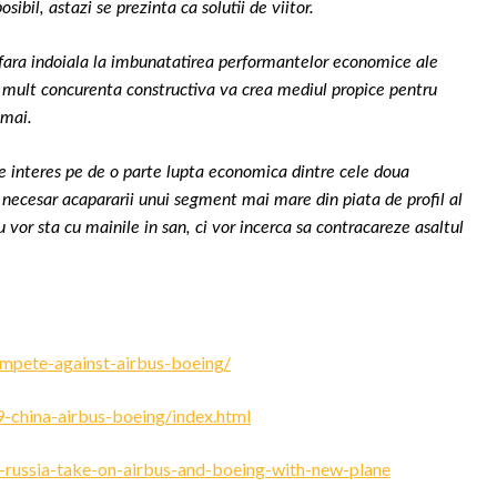
sibil, astazi se prezinta ca solutii de viitor.
 fara indoiala la imbunatatirea performantelor economice ale
Mai mult concurenta constructiva va crea mediul propice pentru
 nu numai.
 interes pe de o parte lupta economica dintre cele doua
 necesar acapararii unui segment mai mare din piata de profil al
u vor sta cu mainile in san, ci vor incerca sa contracareze asaltul
compete-against-airbus-boeing/
9-china-airbus-boeing/index.html
-russia-take-on-airbus-and-boeing-with-new-plane