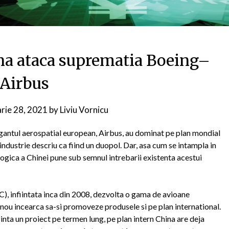
a ataca suprematia Boeing–
Airbus
arie 28, 2021
by
Liviu Vornicu
antul aerospatial european, Airbus, au dominat pe plan mondial
 industrie descriu ca fiind un duopol. Dar, asa cum se intampla in
logica a Chinei pune sub semnul intrebarii existenta acestui
 infiintata inca din 2008, dezvolta o gama de avioane
i nou incearca sa-si promoveze produsele si pe plan international.
inta un proiect pe termen lung, pe plan intern China are deja