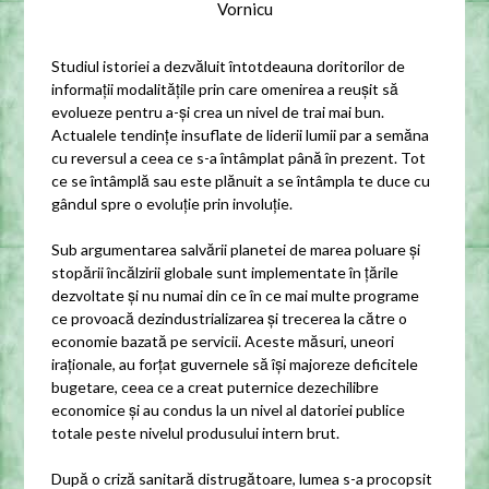
Vornicu
Studiul istoriei a dezvăluit întotdeauna doritorilor de
informații modalitățile prin care omenirea a reușit să
evolueze pentru a-și crea un nivel de trai mai bun.
Actualele tendințe insuflate de liderii lumii par a semăna
cu reversul a ceea ce s-a întâmplat până în prezent. Tot
ce se întâmplă sau este plănuit a se întâmpla te duce cu
gândul spre o evoluție prin involuție.
Sub argumentarea salvării planetei de marea poluare și
stopării încălzirii globale sunt implementate în țările
dezvoltate și nu numai din ce în ce mai multe programe
ce provoacă dezindustrializarea și trecerea la către o
economie bazată pe servicii. Aceste măsuri, uneori
iraționale, au forțat guvernele să își majoreze deficitele
bugetare, ceea ce a creat puternice dezechilibre
economice și au condus la un nivel al datoriei publice
totale peste nivelul produsului intern brut.
După o criză sanitară distrugătoare, lumea s-a procopsit