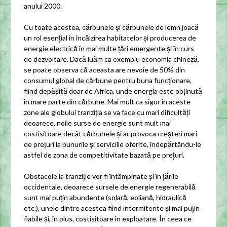
anului 2000.
Cu toate acestea, cărbunele și cărbunele de lemn joacă
un rol esențial în încălzirea habitatelor și producerea de
energie electrică în mai multe țări emergente și în curs
de dezvoltare. Dacă luăm ca exemplu economia chineză,
se poate observa că aceasta are nevoie de 50% din
consumul global de cărbune pentru buna funcționare,
fiind depășită doar de Africa, unde energia este obținută
în mare parte din cărbune. Mai mult ca sigur în aceste
zone ale globului tranziția se va face cu mari dificultăți
deoarece, noile surse de energie sunt mult mai
costisitoare decât cărbunele și ar provoca creșteri mari
de prețuri la bunurile și serviciile oferite, îndepărtându-le
astfel de zona de competitivitate bazată pe prețuri.
Obstacole la tranziție vor fi întâmpinate și în țările
occidentale, deoarece sursele de energie regenerabilă
sunt mai puțin abundente (solară, eoliană, hidraulică
etc.), unele dintre acestea fiind intermitente și mai puțin
fiabile și, în plus, costisitoare în exploatare. În ceea ce