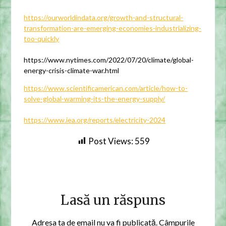
https://ourworldindata.org/growth-and-structural-
transformation-are-emerging-economies-industrializing-
too-quickly
https://www.nytimes.com/2022/07/20/climate/global-
energy-crisis-climate-war.html
https://www.scientificamerican.com/article/how-to-
solve-global-warming-its-the-energy-supply/
https://www.iea.org/reports/electricity-2024
Post Views:
559
Lasă un răspuns
Adresa ta de email nu va fi publicată.
Câmpurile