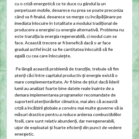
cu o criză energetică ce te duce cu gândul la un
perpetuum mobile, deoarece nu prea se poate preconiza
când va fi finalul, deoarece se merge cu încăpățânare pe
imediata înlocuire în totalitate a modului tradițional de
producere a energiei cu energie alternativă. Problema nu
este tranziția la energia regenerabilă, ci modul cum se
face. Această trecere ar fi benefică dacă s-ar face
gradual astfel încât sa fie cantitatea înlocuită să fie
egală cu cea care înlocuiește.
Pe lângă această problemă de tranziție, trebuie să fim
atenți căci între capitalul productiv și energie există o
mare complementaritate. Ar fi bine de știut dacă liderii
lumii au analizat foarte bine datele reale înainte de a
demara implementarea programelor recomandate de
suporterii atenționărilor climatice, mai ales că această
criză a încălzirii globale a convins mai multe guverne să ia
măsuri drastice pentru a reduce arderea combustibililor
fosili, care sunt relativ abundenți, dar neregenerabili,
ușor de exploatat și foarte eficienți din punct de vedere
energetic.