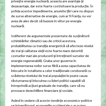
privește energia nucleară, aceasta are avantaje și
dezavantaje, dar este foarte costisitoare la producție. În
pofida acestor impedimente, anumite țări care nu dispun
de surse alternative de energie, cum ar fi Franța, nu vor
avea de ales decât să bazeze în viitor pe energia
nucleară.
Indiferent de argumentele prezentate de susținătorii
schimbărilor climatici sau de criticii acestora,
probabilitatea ca tranziția energetică să afecteze nivelul
de trai și calitatea vieții este foarte mare datorită
costurilor mari ale producerii și întreținerii surselor de
energie regenerabilă. Graba unor guverne în
implementarea noilor surse fără a avea capacitatea de
înlocuire în totalitate a celor tradiționale coroborată cu
scăderea nivelului de trai al populației le poate cauza
răsturnarea și înlocuirea cu lideri politici capabili să
întreprindă acțiuni graduale de tranziție, care să nu
provoace dezechilibre financiare și sociale.
Având în vedere că aceste tendințe economico-politice
se întrepătrund, economiile occidentale s-ar putea