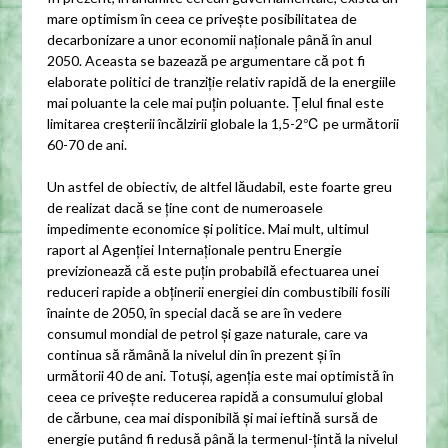
mare optimism în ceea ce privește posibilitatea de
decarbonizare a unor economii naționale până în anul
2050. Aceasta se bazează pe argumentare că pot fi
elaborate politici de tranziție relativ rapidă de la energiile
mai poluante la cele mai puțin poluante. Țelul final este
limitarea creșterii încălzirii globale la 1,5-2℃ pe următorii
60-70 de ani.
Un astfel de obiectiv, de altfel lăudabil, este foarte greu
de realizat dacă se ține cont de numeroasele
impedimente economice și politice. Mai mult, ultimul
raport al Agenției Internaționale pentru Energie
previzionează că este puțin probabilă efectuarea unei
reduceri rapide a obținerii energiei din combustibili fosili
înainte de 2050, în special dacă se are în vedere
consumul mondial de petrol și gaze naturale, care va
continua să rămână la nivelul din în prezent și în
următorii 40 de ani. Totuși, agenția este mai optimistă în
ceea ce privește reducerea rapidă a consumului global
de cărbune, cea mai disponibilă și mai ieftină sursă de
energie putând fi redusă până la termenul-țintă la nivelul