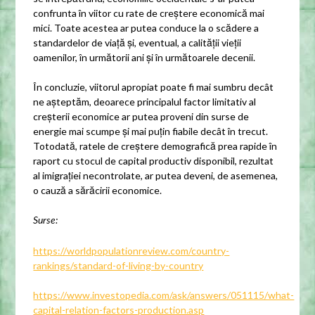
confrunta în viitor cu rate de creștere economică mai
mici. Toate acestea ar putea conduce la o scădere a
standardelor de viață și, eventual, a calității vieții
oamenilor, în următorii ani și în următoarele decenii.
În concluzie, viitorul apropiat poate fi mai sumbru decât
ne așteptăm, deoarece principalul factor limitativ al
creșterii economice ar putea proveni din surse de
energie mai scumpe și mai puțin fiabile decât în trecut.
Totodată, ratele de creștere demografică prea rapide în
raport cu stocul de capital productiv disponibil, rezultat
al imigrației necontrolate, ar putea deveni, de asemenea,
o cauză a sărăcirii economice.
Surse:
https://worldpopulationreview.com/country-
rankings/standard-of-living-by-country
https://www.investopedia.com/ask/answers/051115/what-
capital-relation-factors-production.asp